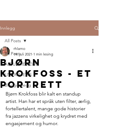
Innlegg
All Posts
rhlarno
All Posts
19. juli 2021
1 min lesing
Bjørn
ALBUM REVIEWS
Krokfoss - et
LIVE REVIEWS
portrett
Blogginnlegg
Bjørn Krokfoss blir kalt en standup 
artist. Han har et språk uten filter, ærlig, 
fortellertalent, mange gode historier 
fra jazzens virkelighet og krydret med 
engasjement og humor. 