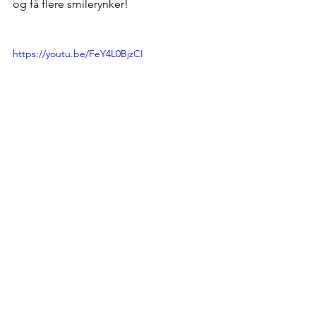
og få flere smilerynker!  
https://youtu.be/FeY4L0BjzCI