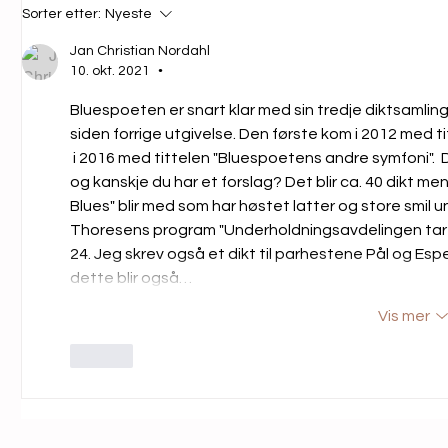
Jazz for alle-
Blue
Sorter etter:
Nyeste
uke 32
32
Jan Christian Nordahl
10. okt. 2021
•
Bluespoeten er snart klar med sin tredje diktsamling
siden forrige utgivelse. Den første kom i 2012 med t
 i 2016 med tittelen "Bluespoetens andre symfoni".  D
og kanskje du har et forslag? Det blir ca. 40 dikt men
Blues" blir med som har høstet latter og store smil u
Thoresens program "Underholdningsavdelingen tar kv
24. Jeg skrev også et dikt til parhestene Pål og E
dette blir også…
Vis mer
Lik