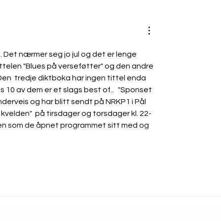
strain-uke
BlueStrain-
31
. Det nærmer seg jo jul og det er lenge 
ittelen "Blues på verseføtter" og den andre 
en  tredje diktboka har ingen tittel enda 
s 10 av dem er et slags best of..   "Sponset 
nderveis og har blitt sendt på NRKP1 i Pål 
elden"  på tirsdager og torsdager kl. 22-
spen som de åpnet programmet sitt med og 