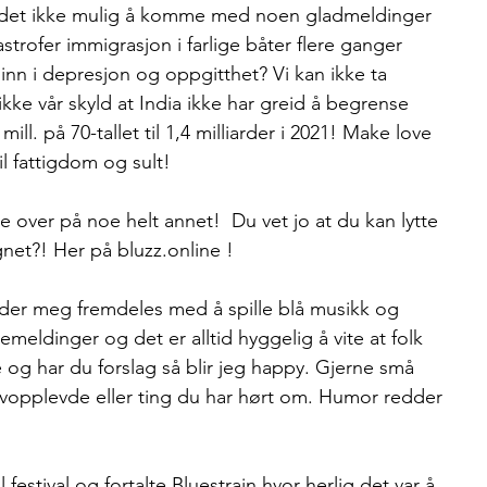
r det ikke mulig å komme med noen gladmeldinger 
strofer immigrasjon i farlige båter flere ganger 
 inn i depresjon og oppgitthet? Vi kan ikke ta 
ikke vår skyld at India ikke har greid å begrense 
l. på 70-tallet til 1,4 milliarder i 2021! Make love 
il fattigdom og sult! 
gnet?! Her på bluzz.online !  
leder meg fremdeles med å spille blå musikk og 
meldinger og det er alltid hyggelig å vite at folk 
 og har du forslag så blir jeg happy. Gjerne små 
Selvopplevde eller ting du har hørt om. Humor redder 
festival og fortalte Bluestrain hvor herlig det var å 