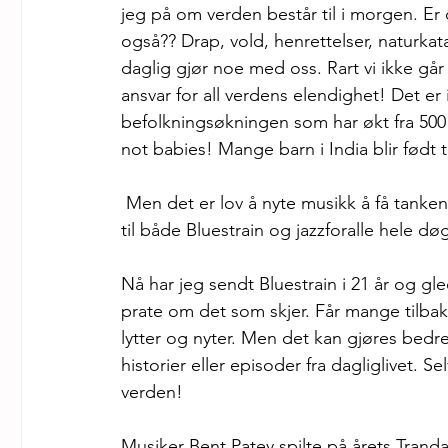
jeg på om verden består til i morgen. E
også?? Drap, vold, henrettelser, naturkata
daglig gjør noe med oss. Rart vi ikke går
ansvar for all verdens elendighet! Det er 
befolkningsøkningen som har økt fra 500 mil
not babies! Mange barn i India blir født t
 Men det er lov å nyte musikk å få tankene over på noe helt annet!  Du vet jo at du kan lytte 
til både Bluestrain og jazzforalle hele dø
Nå har jeg sendt Bluestrain i 21 år og g
prate om det som skjer. Får mange tilbake
lytter og nyter. Men det kan gjøres bedre
historier eller episoder fra dagliglivet. 
verden!  
Musiker Bent Patey spilte på årets Trandal 