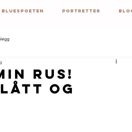
BLUESPOETEN
Portretter
BLO
nlegg
ng
min rus!
blått og