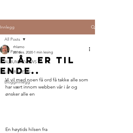
Innlegg
All Posts
rhlarno
All Posts
20. des. 2020
1 min lesing
Et år er til
ALBUM REVIEWS
ende..
LIVE REVIEWS
Vi vil med noen få ord få takke alle som 
Blogginnlegg
har vært innom webben vår i år og 
ønsker alle en
En høytids hilsen fra