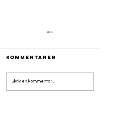
Kommentarer
Bluestrain-
BlueStra
Skriv en kommentar …
uke 32
uke 31