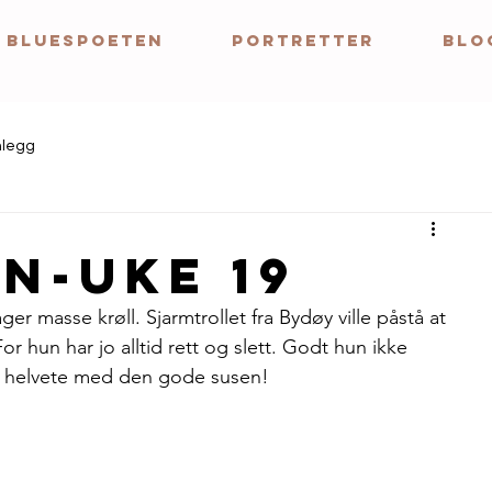
BLUESPOETEN
Portretter
BLO
nlegg
n-uke 19
ager masse krøll. Sjarmtrollet fra Bydøy ville påstå at 
or hun har jo alltid rett og slett. Godt hun ikke 
il helvete med den gode susen! 