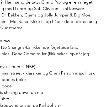
på. Han har jo deltatt i Grand Prix og er en meget 
elig med i nord og Soft City som skal forsvare 
ed Dr. Bekken, Gjems og Jolly Jumper & Big Moe. 
n I Moi Rana  lykke til og håper dette blir en årlig 
ydkunstnerne...
n raw
 Shangria-La (ikke noe forjettede land) 
bles- Done Come to far (fikk hakeslipp når jeg 
 nytt album til NBF)
n main street - klassiker og Gram Parson insp. Husk 
 Stones bok.)
he bone
n is shining down on me
shift  
 kroppene brister på Karl Johan -