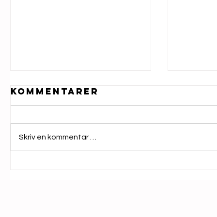
Kommentarer
Skriv en kommentar …
Jazz for alle-
Blue
uke 32
32