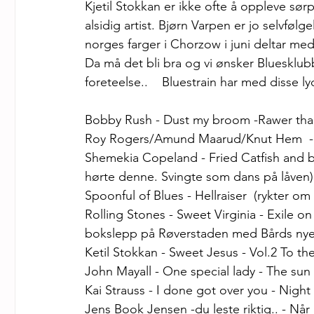
Kjetil Stokkan er ikke ofte å oppleve sør
alsidig artist. Bjørn Varpen er jo selvfølg
norges farger i Chorzow i juni deltar m
Da må det bli bra og vi ønsker Bluesklubbe
foreteelse..    Bluestrain har med disse l
Bobby Rush - Dust my broom -Rawer tha
Roy Rogers/Amund Maarud/Knut Hem  - No
Shemekia Copeland - Fried Catfish and bi
hørte denne. Svingte som dans på låven)
Spoonful of Blues - Hellraiser  (rykter om
Rolling Stones - Sweet Virginia - Exile o
bokslepp på Røverstaden med Bårds nye
Ketil Stokkan - Sweet Jesus - Vol.2 To t
John Mayall - One special lady - The su
Kai Strauss - I done got over you - Night  
Jens Book Jensen -du leste riktig.. - Når