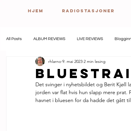
HJEM
Radiostasjoner
All Posts
ALBUM REVIEWS
LIVE REVIEWS
Bloggin
rhlarno
9. mai 2023
2 min lesing
Bluestrai
Det svinger i nyhetsbildet og Berit Kjøll l
jorden var flat hvis hun slapp mere prat. F
havnet i bluesen for da hadde det gått t