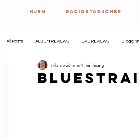
HJEM
Radiostasjoner
All Posts
ALBUM REVIEWS
LIVE REVIEWS
Bloggin
rhlarno
26. mai
1 min lesing
Bluestrai