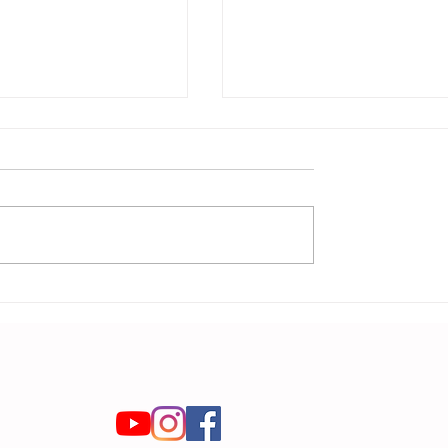
strain-uke
BlueStrain-
31