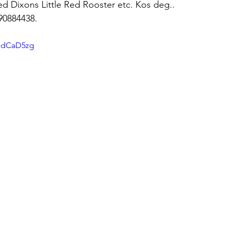
d Dixons Little Red Rooster etc. Kos deg.. 
 90884438.
scdCaD5zg