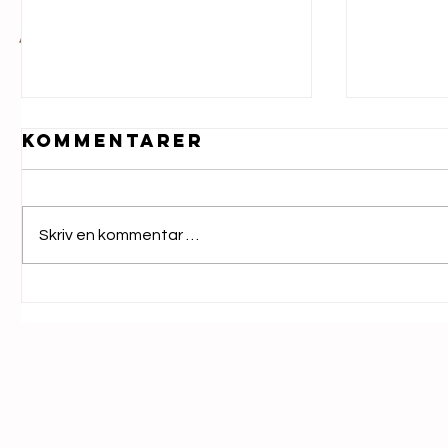
Kommentarer
Skriv en kommentar …
Jazz for alle-
Blue
uke 32
32