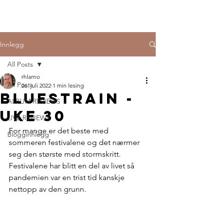
Innlegg
All Posts
rhlarno
All Posts
26. juli 2022
1 min lesing
Bluestrain -
ALBUM REVIEWS
uke 30
LIVE REVIEWS
For mange er det beste med 
Blogginnlegg
sommeren festivalene og det nærmer 
seg den største med stormskritt. 
Festivalene har blitt en del av livet så 
pandemien var en trist tid kanskje 
nettopp av den grunn.