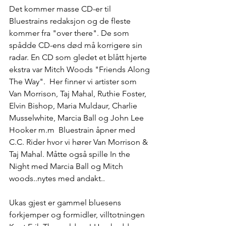
Det kommer masse CD-er til 
Bluestrains redaksjon og de fleste 
kommer fra "over there". De som 
spådde CD-ens død må korrigere sin 
radar. En CD som gledet et blått hjerte 
ekstra var Mitch Woods "Friends Along 
The Way".  Her finner vi artister som 
Van Morrison, Taj Mahal, Ruthie Foster, 
Elvin Bishop, Maria Muldaur, Charlie 
Musselwhite, Marcia Ball og John Lee 
Hooker m.m  Bluestrain åpner med 
C.C. Rider hvor vi hører Van Morrison & 
Taj Mahal. Måtte også spille In the 
Night med Marcia Ball og Mitch 
woods..nytes med andakt..
Ukas gjest er gammel bluesens 
forkjemper og formidler, villtotningen 