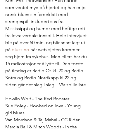
Kent Erik Thorwaldsen! Han hadde 
som ventet mye på hjertet og han er jo 
norsk blues sin fargeklatt med 
strengespill inkludert sus fra 
Mississippi og humor med heftige rett 
fra levra verbale innspill. Hele intervjuet 
ble på over 50 min. og blir snart lagt ut 
på 
bluzz.no
 når web-sjefen kommer 
seg hjem fra sykehus. Men ellers har du 
15 radiostasjoner å lytte til..Den første 
på tirsdag er Radio Os kl. 20 og Radio 
Sotra og Radio Nordkapp kl 22 og 
siden går det slag i slag.   Vår spilleliste..
Howlin Wolf - The Red Rooster
Sue Foley - Hooked on love - Young 
girl blues
Van Morrison & Taj Mahal - CC Rider
Marcia Ball & Mitch Woods - In the 