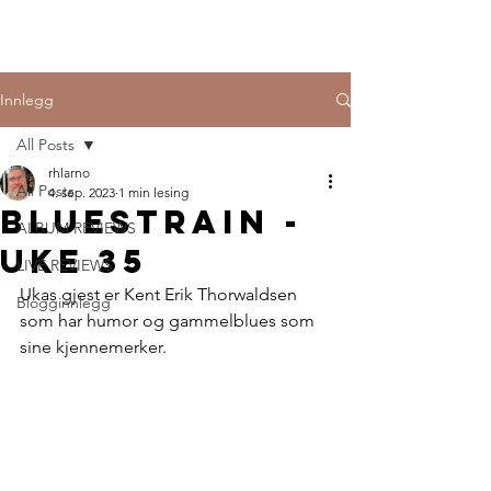
Innlegg
All Posts
rhlarno
All Posts
4. sep. 2023
1 min lesing
Bluestrain -
ALBUM REVIEWS
uke 35
LIVE REVIEWS
Ukas gjest er Kent Erik Thorwaldsen 
Blogginnlegg
som har humor og gammelblues som 
sine kjennemerker.