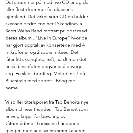
Det strømmer på med nye CD-er og de 
aller fleste kommer fra bluesens 
hjemland. Det virker som CD-en holder 
skansen bedre enn her i Skandinavia.  
Scott Weiss Band mottatt pr. post med 
deres album .."Live in Europe" hvor de 
har gjort opptak av konsertene med 4 
mikrofoner og 2 spors mikser.. Det 
låter litt skranglete, røft, hardt men det 
er så dansefoten begynner å bevege 
seg. En slags bootleg. Melodi nr. 7 på 
Bluestrain med sporet - Bring me 
home..  
Vi spiller tittelsporet fra Tab Benoits nye 
album..I hear thunder.   Tab Benoit som 
er ivrig kriger for bevaring av 
våtområdene i Louisiana har denne 
gangen med seg svenskamerikaneren 