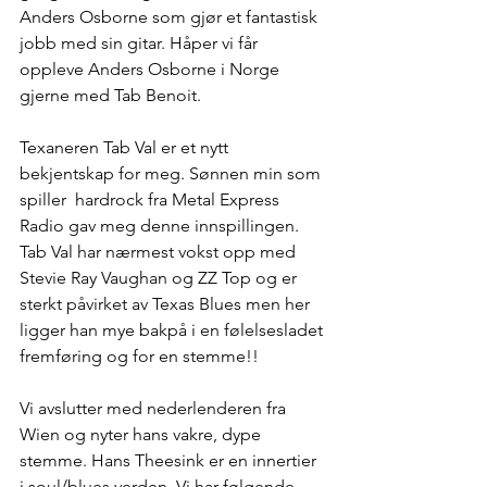
Anders Osborne som gjør et fantastisk 
jobb med sin gitar. Håper vi får 
oppleve Anders Osborne i Norge 
gjerne med Tab Benoit. 
Texaneren Tab Val er et nytt 
bekjentskap for meg. Sønnen min som 
spiller  hardrock fra Metal Express 
Radio gav meg denne innspillingen. 
Tab Val har nærmest vokst opp med 
Stevie Ray Vaughan og ZZ Top og er 
sterkt påvirket av Texas Blues men her 
ligger han mye bakpå i en følelsesladet 
fremføring og for en stemme!!
Vi avslutter med nederlenderen fra 
Wien og nyter hans vakre, dype 
stemme. Hans Theesink er en innertier 
i soul/blues verden. Vi har følgende 