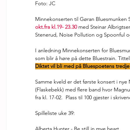
Foto: JC
Minnekonserten til Gøran Bluesmunken S
okt.fra kl.19- 23.30
 med Steinar Albrigtse
Stenerud, Noise Pollution og Spoonful o
I anledning Minnekonserten for Bluesmunk
som blir å høre på dette Bluestrain. Tittel
Diktet vil bli med på Bluespoetens tredj
Samme kveld er det første konsert i ny
(Flaskebekk) med flere band hvor Magnu
fra kl. 17-02.  Plass til 100 gjester i skrive
Spilleliste uke 39:
Alberta Hunter - Be still in mye heart