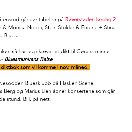
tensrud går av stabelen på 
Røverstaden lørdag 2 
n & Monica Nordli, Stein Stokke & Engine + Stina 
g Blues.
en så har jeg skrevet et dikt til Gørans minne 
:-
Bluesmunkens Reise
. 
e diktbok som vil komme i nov. måned. 
e Nesodden Bluesklubb på Flasken Scene 
s Berg og Marius Lien åpner konsertene som går 
nde stund. Bill. på nett.  