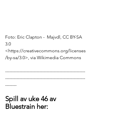
Foto: Eric Clapton -  Majvdl, CC BY-SA 
3.0 
<https://creativecommons.org/licenses
/by-sa/3.0>, via Wikimedia Commons
--------------------------------------------------------
--------------------------------------------------------
--------
Spill av uke 46 av 
Bluestrain her: