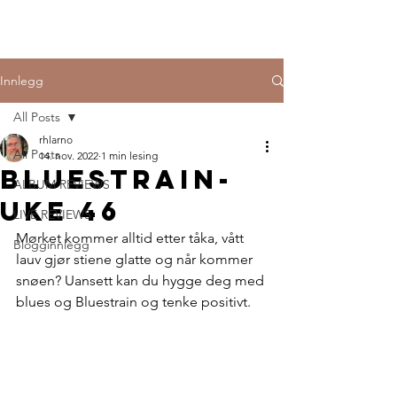
Innlegg
All Posts
rhlarno
All Posts
14. nov. 2022
1 min lesing
Bluestrain-
ALBUM REVIEWS
uke 46
LIVE REVIEWS
Mørket kommer alltid etter tåka, vått 
Blogginnlegg
lauv gjør stiene glatte og når kommer 
snøen? Uansett kan du hygge deg med 
blues og Bluestrain og tenke positivt.