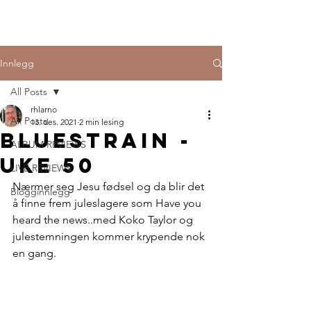
Innlegg
All Posts
rhlarno
All Posts
13. des. 2021
2 min lesing
bluestrain -
ALBUM REVIEWS
uke 50
LIVE REVIEWS
Nærmer seg Jesu fødsel og da blir det 
Blogginnlegg
å finne frem juleslagere som Have you 
heard the news..med Koko Taylor og  
julestemningen kommer krypende nok 
en gang.