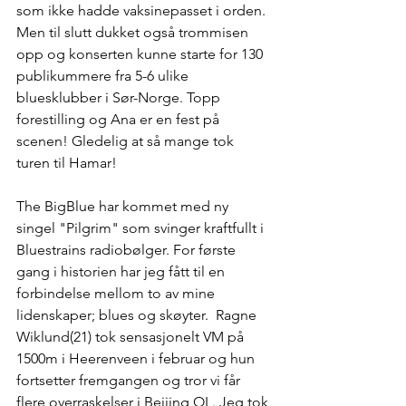
som ikke hadde vaksinepasset i orden. 
Men til slutt dukket også trommisen 
opp og konserten kunne starte for 130 
publikummere fra 5-6 ulike 
bluesklubber i Sør-Norge. Topp 
forestilling og Ana er en fest på 
scenen! Gledelig at så mange tok 
turen til Hamar!   
The BigBlue har kommet med ny 
singel "Pilgrim" som svinger kraftfullt i 
Bluestrains radiobølger. For første 
gang i historien har jeg fått til en 
forbindelse mellom to av mine 
lidenskaper; blues og skøyter.  Ragne 
Wiklund(21) tok sensasjonelt VM på 
1500m i Heerenveen i februar og hun 
fortsetter fremgangen og tror vi får 
flere overraskelser i Beijing OL. Jeg tok 