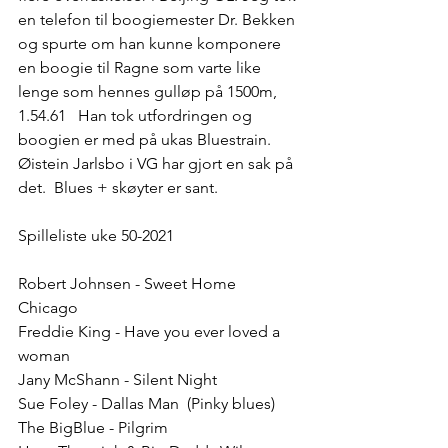
en telefon til boogiemester Dr. Bekken 
og spurte om han kunne komponere 
en boogie til Ragne som varte like 
lenge som hennes gulløp på 1500m, 
1.54.61   Han tok utfordringen og 
boogien er med på ukas Bluestrain. 
Øistein Jarlsbo i VG har gjort en sak på 
det.  Blues + skøyter er sant.    
Spilleliste uke 50-2021
Robert Johnsen - Sweet Home 
Chicago 
Freddie King - Have you ever loved a 
woman 
Jany McShann - Silent Night 
Sue Foley - Dallas Man  (Pinky blues)
The BigBlue - Pilgrim