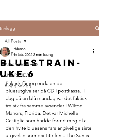
Innlegg
All Posts
rhlarno
All Posts
8. feb. 2022
2 min lesing
Bluestrain-
ALBUM REVIEWS
uke 6
LIVE REVIEWS
Faktisk får jeg enda en del 
Blogginnlegg
bluesutgivelser på CD i postkassa.  I 
dag på en blå mandag var det faktisk 
tre stk fra samme avsender i Wilton 
Manors, Florida. Det var Michelle 
Castiglia som hadde forært meg bl.a 
den hvite bluesens fars angivelige siste 
utgivelse som bar tittelen .. The Sun is 