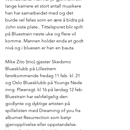
lange karriere et stort antall musikere 
han har samarbeidet med og det 
burde vel føles som en ære å bidra på 
John siste plate.. Tittelsporet blir spilt 
på Bluestrain neste uke og flere vil 
komme. Mannen holder enda et godt 
nivå og i bluesen er han en bauta.
Mike Zito (trio) gjester Skedsmo 
Bluesklubb på Lillestrøm 
førstkommende fredag 11 feb. kl. 21 
og Oslo Bluesklubb på Youngs Nede 
inng. Pløensgt. kl 16 på lørdag 12 feb. 
Bluestrain har selvfølgelig den 
godlynte og dyktige artisten på 
spillelisten med Dreaming of you fra 
albumet Resurrection som betyr 
gjenopplivelse eller oppstandelse. 