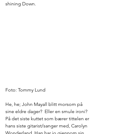
shining Down.
Foto: Tommy Lund
He, he; John Mayall blitt morsom på 
sine eldre dager?  Eller en smule ironi? 
På det siste kuttet som bærer tittelen er 
hans siste gitarist/sanger med, Carolyn 
Wonderland. Han har jo gjennom sin 