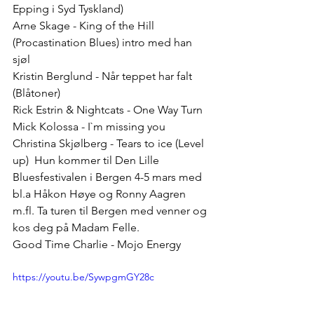
Epping i Syd Tyskland)
Arne Skage - King of the Hill  
(Procastination Blues) intro med han 
sjøl 
Kristin Berglund - Når teppet har falt  
(Blåtoner)
Rick Estrin & Nightcats - One Way Turn
Mick Kolossa - I`m missing you 
Christina Skjølberg - Tears to ice (Level 
up)  Hun kommer til Den Lille 
Bluesfestivalen i Bergen 4-5 mars med 
bl.a Håkon Høye og Ronny Aagren 
m.fl. Ta turen til Bergen med venner og 
kos deg på Madam Felle.
Good Time Charlie - Mojo Energy   
https://youtu.be/SywpgmGY28c