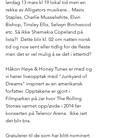
lørdag 13 mars kl 19 lokal tid men en 
rekke av Alligators musikere... Mavis 
Staples, Charlie Musselwhite, Elvin 
Bishop, Tinsley Ellis, Selwyn Birchwood 
etc. Så ikke Shemekia Copeland på 
lista?!  Dette blir kl. 02 om natten norsk 
tid og noe sent eller tidlig for de fleste 
men det er vel mulig å se det i ettertid? 
Håkon Høye & Honey Tunes er med og 
vi hører liveopptak med "Junkyard of 
Dreams" inspirert av en amerikansk 
forfatter. Opptakene er gjort i 
Filmparken på Jar hvor The Rolling 
Stones varmet opp/øvde i 2014 før 
konserten på Telenor Arena.  Ikke rart 
det blir bra.
Gratulerer til de som har blitt nominert 