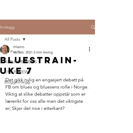
Innlegg
All Posts
rhlarno
All Posts
16. feb. 2021
2 min lesing
bluestrain-
ALBUM REVIEWS
uke 7
LIVE REVIEWS
Det gikk nylig en engasjert debatt på 
Blogginnlegg
FB om blues og bluesens rolle i Norge. 
Viktig at slike debatter oppstår som er 
lærerikt for oss alle men det viktigste 
er; Skjer det noe i etterkant?