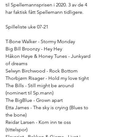
til Spellemannsprisen i 2020. 3 av de 4 
har faktisk fått Spellemann tidligere. 
Spilleliste uke 07-21
T-Bone Walker - Stormy Monday
Big Bill Broonzy - Hey Hey
Håkon Høye & Honey Tunes - Junkyard 
of dreams 
Selwyn Birchwood - Rock Bottom
Thorbjørn Risager - Hold my love tight 
The Bills - Still might be around 
(nominert til Sp.mann)
The BigBlue - Grown apart
Etta James - The sky is crying (Blues to 
the bone)
Reidar Larsen - Kom inn te oss 
(tittelspor)
Slaveriet - Bekken & Gjems - Livet i 