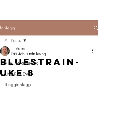
Innlegg
All Posts
rhlarno
All Posts
17. feb.
1 min lesing
Bluestrain-
ALBUM REVIEWS
uke 8
LIVE REVIEWS
Blogginnlegg