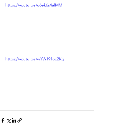
https://youtu.be/u6ek6s4afMM
https://youtu.be/wYW191oc2Kg