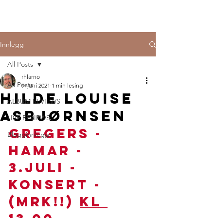
Innlegg
All Posts
rhlarno
All Posts
9. juni 2021
1 min lesing
Hilde Louise
ALBUM REVIEWS
Asbjørnsen
LIVE REVIEWS
Gregers - 
Blogginnlegg
Hamar - 
3.juli - 
konsert - 
(Mrk!!) 
kl 