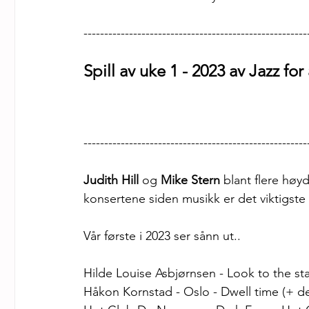
------------------------------------------------------
Spill av uke 1 - 2023 av Jazz for 
------------------------------------------------------
Judith Hill 
og 
Mike Stern 
blant flere høy
konsertene siden musikk er det viktigste i 
Vår første i 2023 ser sånn ut..
Hilde Louise Asbjørnsen - Look to the star
Håkon Kornstad - Oslo - Dwell time (+ del