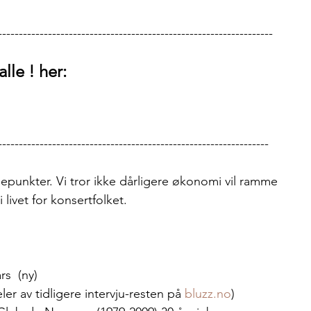
------------------------------------------------------------------
alle ! her:
-----------------------------------------------------------------
depunkter. Vi tror ikke dårligere økonomi vil ramme 
livet for konsertfolket.    
s  (ny)
er av tidligere intervju-resten på 
bluzz.no
)