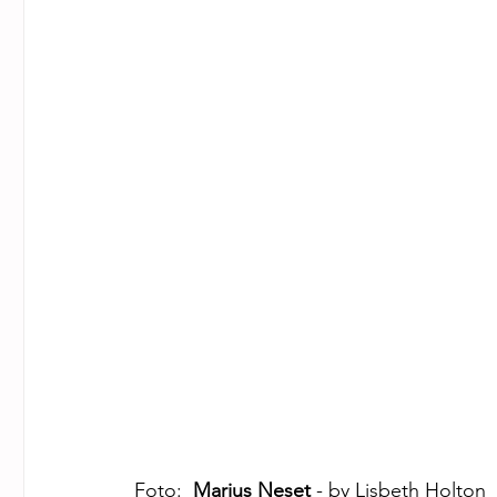
Foto:  
Marius Neset
 - by Lisbeth Holton