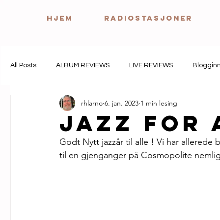
HJEM
Radiostasjoner
All Posts
ALBUM REVIEWS
LIVE REVIEWS
Bloggin
rhlarno
6. jan. 2023
1 min lesing
Jazz for 
Godt Nytt jazzår til alle ! Vi har allered
til en gjenganger på Cosmopolite nemlig 