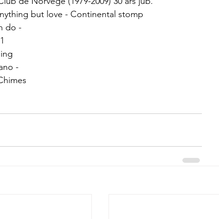
lub de Norvege (1979-2009) 30 års jub.
nything but love - Continental stomp
n do - 
 1
ling 
ano -
 Chimes 