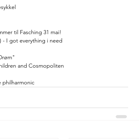
sykkel
ommer til Fasching 31 mai!  
 - I got everything i need
"Drøm"
hildren and Cosmopoliten
he philharmonic