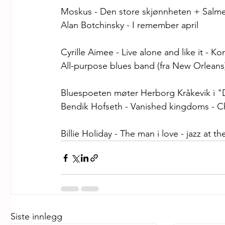
Moskus - Den store skjønnheten + Salme
Alan Botchinsky - I remember april
Cyrille Aimee - Live alone and like it - K
All-purpose blues band (fra New Orleans)
Bluespoeten møter Herborg Kråkevik i 
Bendik Hofseth - Vanished kingdoms - C
Billie Holiday - The man i love - jazz at t
Siste innlegg