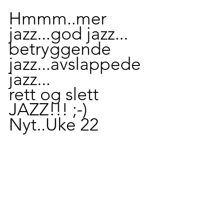
Hmmm..mer 
jazz...god jazz...
betryggende 
jazz...avslappede 
jazz...
rett og slett 
JAZZ!!! ;-) 
Nyt..Uke 22