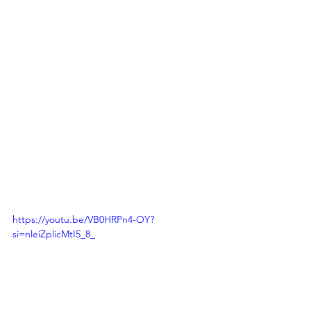
https://youtu.be/VB0HRPn4-OY?
si=nleiZplicMtI5_8_