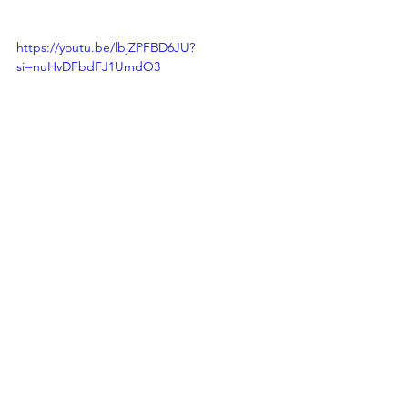
https://youtu.be/lbjZPFBD6JU?
si=nuHvDFbdFJ1UmdO3