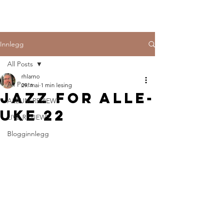
Innlegg
All Posts
rhlarno
All Posts
29. mai
1 min lesing
Jazz for alle-
ALBUM REVIEWS
uke 22
LIVE REVIEWS
Blogginnlegg