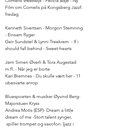
Cornelis Vreeswijk - Felicia adjø - Ny 
Film om Cornelis på Kongsberg Jazzf. 
fredag
Kenneth Sivertsen - Morgon Stemning 
- Einsam flyger
Geir Sundstøl & Lynni Treekrem  - If i 
should fall behind - Sweet-hearts
Jørn Simen Øverli & Tora Augestad 
m.fl. - Når jeg er borte
Kari Bremnes - Du skulle vært her - 11 
ubesvarte anrop
Bluespoeten & musiker Øyvind Berg- 
Majorstuen Kryss
Andrea Motis (ESP)- Dream a little 
dream of me -Stort talent synger, 
 spiller trompet og saxofon. (jazz i 