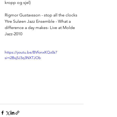
kropp og sjel)
Rigmor Gustavsson - stop all the clocks
Ytre Suløen Jazz Ensemble - What a 
difference a day makes- Live at Molde 
Jazz-2010 
https://youtu.be/BVfonxKQo0s?
si=i2Bsj5J3q3NXTJOb