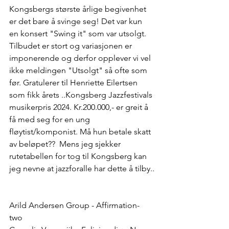
Kongsbergs største årlige begivenhet 
er det bare å svinge seg! Det var kun 
en konsert "Swing it" som var utsolgt. 
Tilbudet er stort og variasjonen er 
imponerende og derfor opplever vi vel 
ikke meldingen "Utsolgt" så ofte som 
før. Gratulerer til Henriette Eilertsen 
som fikk årets ..Kongsberg Jazzfestivals 
musikerpris 2024. Kr.200.000,- er greit å 
få med seg for en ung 
fløytist/komponist. Må hun betale skatt 
av beløpet??  Mens jeg sjekker 
rutetabellen for tog til Kongsberg kan 
jeg nevne at jazzforalle har dette å tilby..
Arild Andersen Group - Affirmation- 
two 