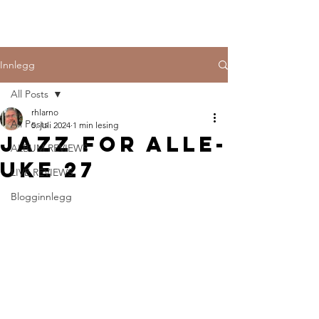
Innlegg
All Posts
rhlarno
All Posts
5. juli 2024
1 min lesing
Jazz for Alle-
ALBUM REVIEWS
uke 27
LIVE REVIEWS
Blogginnlegg