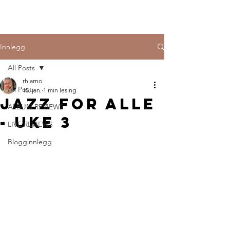
Innlegg
All Posts
rhlarno
All Posts
15. jan.
1 min lesing
Jazz for alle
ALBUM REVIEWS
- uke 3
LIVE REVIEWS
Blogginnlegg