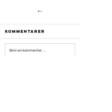
Kommentarer
Bluestrain-
BlueStra
Skriv en kommentar …
uke 32
uke 31