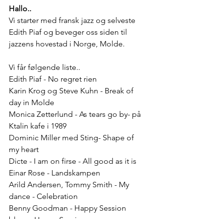
Hallo..
Vi starter med fransk jazz og selveste 
Edith Piaf og beveger oss siden til 
jazzens hovestad i Norge, Molde. 
Vi får følgende liste..
Edith Piaf - No regret rien
Karin Krog og Steve Kuhn - Break of 
day in Molde
Monica Zetterlund - As tears go by- på 
Ktalin kafe i 1989
Dominic Miller med Sting- Shape of 
my heart
Dicte - I am on firse - All good as it is
Einar Rose - Landskampen 
Arild Andersen, Tommy Smith - My 
dance - Celebration
Benny Goodman - Happy Session 