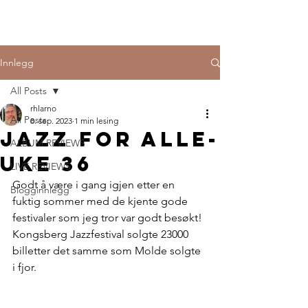
Innlegg
All Posts
rhlarno
All Posts
8. sep. 2023
1 min lesing
Jazz for alle-
ALBUM REVIEWS
uke 36
LIVE REVIEWS
Godt å være i gang igjen etter en 
Blogginnlegg
fuktig sommer med de kjente gode 
festivaler som jeg tror var godt besøkt! 
Kongsberg Jazzfestival solgte 23000 
billetter det samme som Molde solgte 
i fjor. 