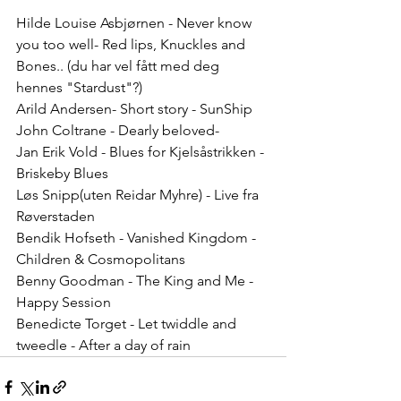
Hilde Louise Asbjørnen - Never know 
you too well- Red lips, Knuckles and 
Bones.. (du har vel fått med deg 
hennes "Stardust"?)
Arild Andersen- Short story - SunShip
John Coltrane - Dearly beloved-
Jan Erik Vold - Blues for Kjelsåstrikken -
Briskeby Blues
Løs Snipp(uten Reidar Myhre) - Live fra 
Røverstaden
Bendik Hofseth - Vanished Kingdom - 
Children & Cosmopolitans
Benny Goodman - The King and Me - 
Happy Session 
Benedicte Torget - Let twiddle and 
tweedle - After a day of rain