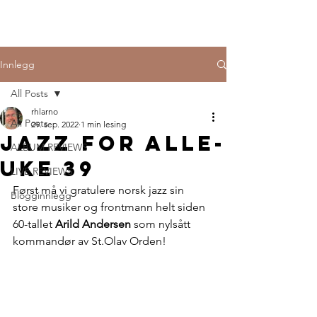
Innlegg
All Posts
rhlarno
All Posts
29. sep. 2022
1 min lesing
Jazz for alle-
ALBUM REVIEWS
uke 39
LIVE REVIEWS
Først må vi gratulere norsk jazz sin 
Blogginnlegg
store musiker og frontmann helt siden 
60-tallet
 Arild Andersen
 som nylsått 
kommandør av St.Olav Orden!