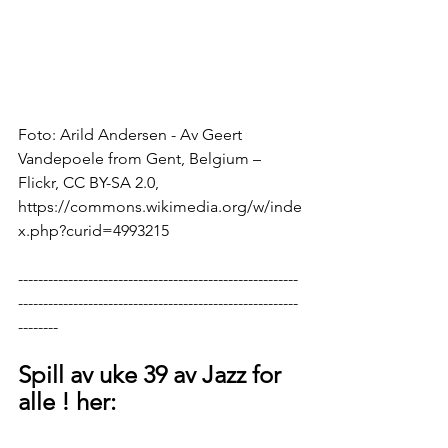
Foto: Arild Andersen - Av Geert 
Vandepoele from Gent, Belgium – 
Flickr, CC BY-SA 2.0, 
https://commons.wikimedia.org/w/inde
x.php?curid=4993215
--------------------------------------------------------
--------------------------------------------------------
--------
Spill av uke 39 av Jazz for 
alle ! her: