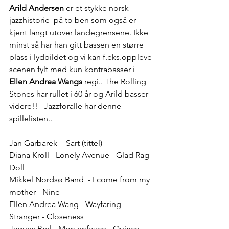
Arild Andersen
 er et stykke norsk 
jazzhistorie  på to ben som også er 
kjent langt utover landegrensene. Ikke 
minst så har han gitt bassen en større 
plass i lydbildet og vi kan f.eks.oppleve 
scenen fylt med kun kontrabasser i 
Ellen Andrea Wangs 
regi.. The Rolling 
Stones har rullet i 60 år og Arild basser 
videre!!   Jazzforalle har denne 
spillelisten..
Jan Garbarek -  Sart (tittel) 
Diana Kroll - Lonely Avenue - Glad Rag 
Doll
Mikkel Nordsø Band  - I come from my 
mother - Nine
Ellen Andrea Wang - Wayfaring 
Stranger - Closeness
Jaques Brel - Mon enfauce - Quince 