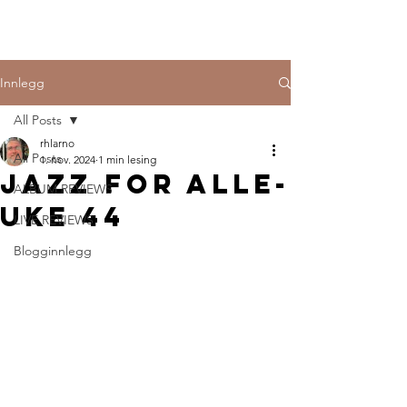
Innlegg
All Posts
rhlarno
All Posts
1. nov. 2024
1 min lesing
Jazz for alle-
ALBUM REVIEWS
uke 44
LIVE REVIEWS
Blogginnlegg