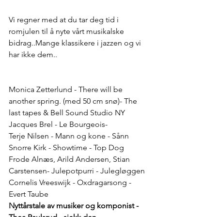
Vi regner med at du tar deg tid i 
romjulen til å nyte vårt musikalske 
bidrag..Mange klassikere i jazzen og vi 
har ikke dem..
Monica Zetterlund - There will be 
another spring. (med 50 cm snø)- The 
last tapes & Bell Sound Studio NY
Jacques Brel - Le Bourgeois-
Terje Nilsen - Mann og kone - Sånn
Snorre Kirk - Showtime - Top Dog
Frode Alnæs, Arild Andersen, Stian 
Carstensen- Julepotpurri - Julegløggen
Cornelis Vreeswijk - Oxdragarsong - 
Evert Taube
Nyttårstale av musiker og komponist - 