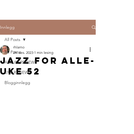
Innlegg
All Posts
rhlarno
All Posts
29. des. 2023
1 min lesing
Jazz for alle-
ALBUM REVIEWS
uke 52
LIVE REVIEWS
Blogginnlegg