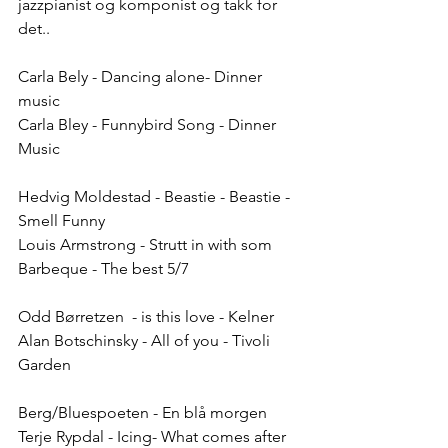
jazzpianist og komponist og takk for 
det..   
Carla Bely - Dancing alone- Dinner 
music
Carla Bley - Funnybird Song - Dinner 
Music
Hedvig Moldestad - Beastie - Beastie - 
Smell Funny
Louis Armstrong - Strutt in with som 
Barbeque - The best 5/7
Odd Børretzen  - is this love - Kelner
Alan Botschinsky - All of you - Tivoli 
Garden
Berg/Bluespoeten - En blå morgen
Terje Rypdal - Icing- What comes after