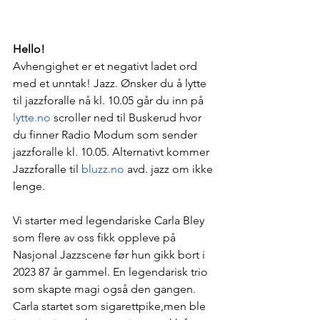
Hello!
Avhengighet er et negativt ladet ord 
med et unntak! Jazz. Ønsker du å lytte 
til jazzforalle nå kl. 10.05 går du inn på 
lytte.no
 scroller ned til Buskerud hvor 
du finner Radio Modum som sender 
jazzforalle kl. 10.05. Alternativt kommer 
Jazzforalle til 
bluzz.no
 avd. jazz om ikke 
lenge.  
Vi starter med legendariske Carla Bley 
som flere av oss fikk oppleve på 
Nasjonal Jazzscene før hun gikk bort i 
2023 87 år gammel. En legendarisk trio 
som skapte magi også den gangen.  
Carla startet som sigarettpike,men ble 