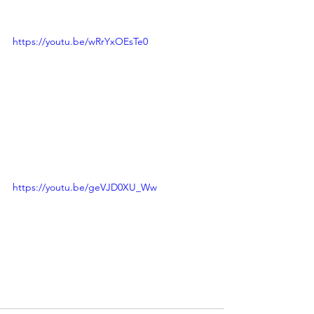
https://youtu.be/wRrYxOEsTe0
https://youtu.be/geVJD0XU_Ww