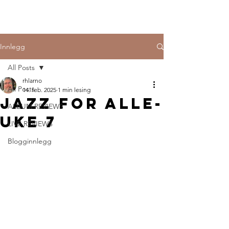
Innlegg
All Posts
rhlarno
All Posts
14. feb. 2025
1 min lesing
Jazz for alle-
ALBUM REVIEWS
uke 7
LIVE REVIEWS
Blogginnlegg